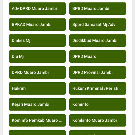
Adv DPRD Muaro Jambi
BPBD Muaro Jambi
BPKAD Muaro Jambi
Bpprd Samasat Mj Adv
Dinkes Mj
Disdikbud Muaro Jambi
Dlu Mj
DPRD Muaro
DPRD Muaro Jambi
DPRD Provinsi Jambi
Hukrim
Hukum Kriminal /Peristiwa
Kejari Muaro Jambi
Kominfo
Kominfo Pemkab Muaro Jambi
Komkinfo Muaro Jambi