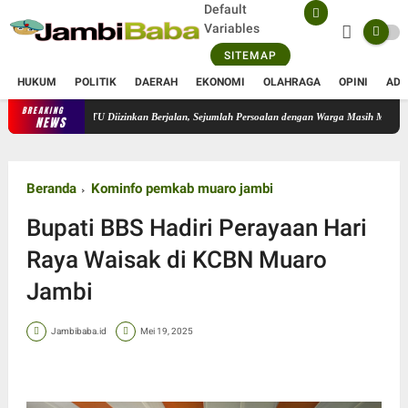
Default
Variables
SITEMAP
HUKUM
POLITIK
DAERAH
EKONOMI
OLAHRAGA
OPINI
ADV
BREAKING
sional PT SATU Diizinkan Berjalan, Sejumlah Persoalan dengan Warga Masih Menunggu Peny
NEWS
Beranda
Kominfo pemkab muaro jambi
Bupati BBS Hadiri Perayaan Hari
Raya Waisak di KCBN Muaro
Jambi
Jambibaba.id
Mei 19, 2025