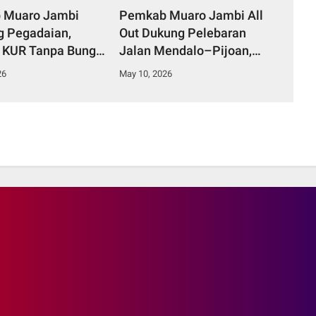
 Muaro Jambi
Pemkab Muaro Jambi All
 Pegadaian,
Out Dukung Pelebaran
 KUR Tanpa Bunga
Jalan Mendalo–Pijoan,
ekan Kemiskinan
BBS Siap Turun Tangan
26
May 10, 2026
Hadapi Penolakan Warga