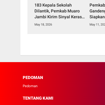
183 Kepala Sekolah
Pemkab
Dilantik, Pemkab Muaro
Gandeng
Jambi Kirim Sinyal Keras
Siapkan
Benahi Pendidikan
untuk T
May 18, 2026
May 11, 20
PEDOMAN
Pedoman
TENTANG KAMI