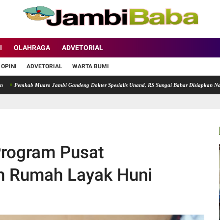
I
OLAHRAGA
ADVETORIAL
OPINI
ADVETORIAL
WARTA BUMI
ab Muaro Jambi Gandeng Dokter Spesialis Unand, RS Sungai Bahar Disiapkan Naik Kelas
Program Pusat
 Rumah Layak Huni