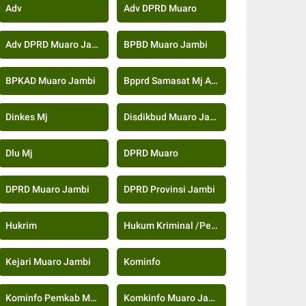
Adv
Adv DPRD Muaro
Adv DPRD Muaro Jambi
BPBD Muaro Jambi
BPKAD Muaro Jambi
Bpprd Samasat Mj Adv
Dinkes Mj
Disdikbud Muaro Jambi
Dlu Mj
DPRD Muaro
DPRD Muaro Jambi
DPRD Provinsi Jambi
Hukrim
Hukum Kriminal /Peristiwa
Kejari Muaro Jambi
Kominfo
Kominfo Pemkab Muaro Jambi
Komkinfo Muaro Jambi