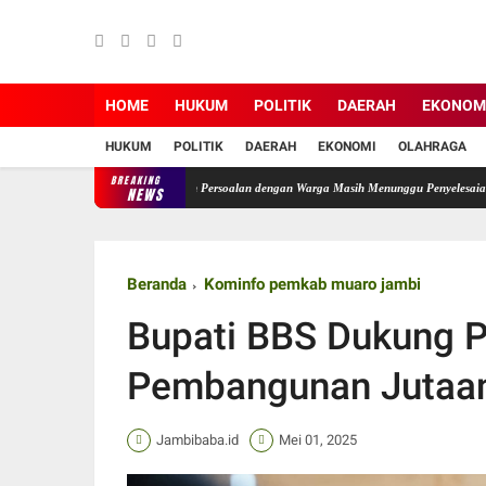
HOME
HUKUM
POLITIK
DAERAH
EKONOM
HUKUM
POLITIK
DAERAH
EKONOMI
OLAHRAGA
BREAKING
iizinkan Berjalan, Sejumlah Persoalan dengan Warga Masih Menunggu Penyelesaian
Pemk
NEWS
Beranda
Kominfo pemkab muaro jambi
Bupati BBS Dukung 
Pembangunan Jutaan
Jambibaba.id
Mei 01, 2025