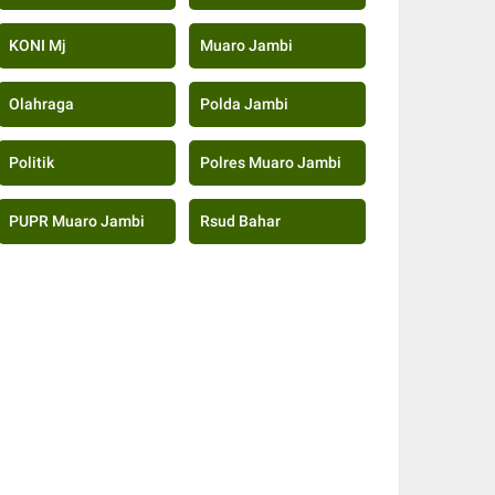
KONI Mj
Muaro Jambi
Olahraga
Polda Jambi
Politik
Polres Muaro Jambi
PUPR Muaro Jambi
Rsud Bahar