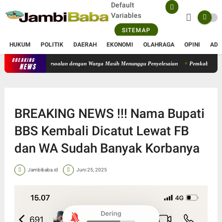
Default
Variables
SITEMAP
HUKUM
POLITIK
DAERAH
EKONOMI
OLAHRAGA
OPINI
ADV
BREAKING
lan, Sejumlah Persoalan dengan Warga Masih Menunggu Penyelesaian
Pemkab Muaro Jamb
NEWS
BREAKING NEWS !!! Nama Bupati
BBS Kembali Dicatut Lewat FB
dan WA Sudah Banyak Korbanya
Jambibaba.id
Juni 25, 2025