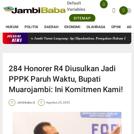
Default
Variables
SITEMAP
HUKUM
POLITIK
DAERAH
EKONOMI
OLAHRAGA
OPINI
ADV
BREAKING
m, Kapolres Muaro Jambi Turun Langsung: Api Dipadamkan, Penegakan Hukum Berjalan
NEWS
284 Honorer R4 Diusulkan Jadi
PPPK Paruh Waktu, Bupati
Muarojambi: Ini Komitmen Kami!
Jambibaba.id
Agustus 25, 2025