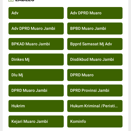
Adv
Adv DPRD Muaro
Adv DPRD Muaro Jambi
BPBD Muaro Jambi
BPKAD Muaro Jambi
Bpprd Samasat Mj Adv
Dinkes Mj
Disdikbud Muaro Jambi
Dlu Mj
DPRD Muaro
DPRD Muaro Jambi
DPRD Provinsi Jambi
Hukrim
Hukum Kriminal /Peristiwa
Kejari Muaro Jambi
Kominfo