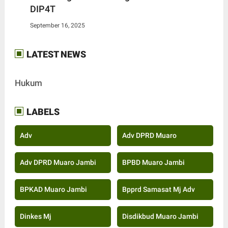
DIP4T
September 16, 2025
LATEST NEWS
Hukum
LABELS
Adv
Adv DPRD Muaro
Adv DPRD Muaro Jambi
BPBD Muaro Jambi
BPKAD Muaro Jambi
Bpprd Samasat Mj Adv
Dinkes Mj
Disdikbud Muaro Jambi