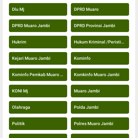
Dlu Mj
DPRD Muaro
DPRD Muaro Jambi
DPRD Provinsi Jambi
Hukrim
Hukum Kriminal /Peristiwa
Kejari Muaro Jambi
Kominfo
Kominfo Pemkab Muaro Jambi
Komkinfo Muaro Jambi
KONI Mj
Muaro Jambi
Olahraga
Polda Jambi
Politik
Polres Muaro Jambi