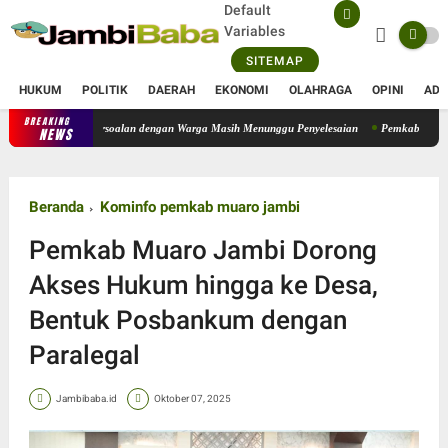
Default
Variables
SITEMAP
HUKUM
POLITIK
DAERAH
EKONOMI
OLAHRAGA
OPINI
ADV
BREAKING
Operasional PT SATU Diizinkan Berjalan, Sejumlah Persoalan deng
NEWS
Beranda
Kominfo pemkab muaro jambi
Pemkab Muaro Jambi Dorong
Akses Hukum hingga ke Desa,
Bentuk Posbankum dengan
Paralegal
Jambibaba.id
Oktober 07, 2025