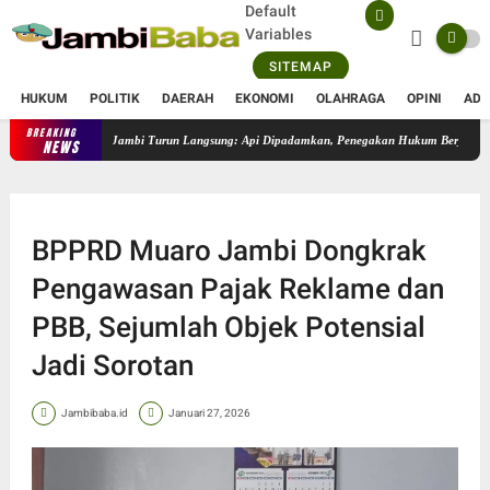
Default
Variables
SITEMAP
HUKUM
POLITIK
DAERAH
EKONOMI
OLAHRAGA
OPINI
ADV
BREAKING
Karhutla 50 Hektare di Sungai Gelam, Kapolres Muaro Jambi Turun
NEWS
BPPRD Muaro Jambi Dongkrak
Pengawasan Pajak Reklame dan
PBB, Sejumlah Objek Potensial
Jadi Sorotan
Jambibaba.id
Januari 27, 2026