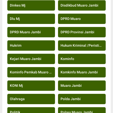
Dinkes Mj
Disdikbud Muaro Jambi
Dlu Mj
DPRD Muaro
DPRD Muaro Jambi
DPRD Provinsi Jambi
Hukrim
Hukum Kriminal /Peristiwa
Kejari Muaro Jambi
Kominfo
Kominfo Pemkab Muaro Jambi
Komkinfo Muaro Jambi
KONI Mj
Muaro Jambi
Olahraga
Polda Jambi
Politik
Polres Muaro Jambi