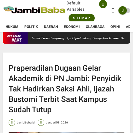
Default
Variables
SITEMAP
HUKUM
POLITIK
DAERAH
EKONOMI
OLAHRAGA
OPINI
ADV
BREAKING
Karhutla 50 Hektare di Sungai Gelam, Kapolres Muaro Jambi Turun
NEWS
Praperadilan Dugaan Gelar
Akademik di PN Jambi: Penyidik
Tak Hadirkan Saksi Ahli, Ijazah
Bustomi Terbit Saat Kampus
Sudah Tutup
Jambibaba.id
Januari 08, 2026