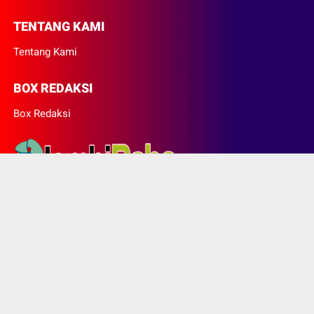
TENTANG KAMI
Tentang Kami
BOX REDAKSI
Box Redaksi
© Copyright 2022 -
Jambibaba.id