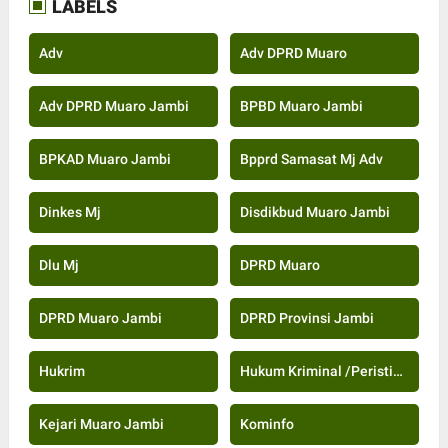
LABELS
Adv
Adv DPRD Muaro
Adv DPRD Muaro Jambi
BPBD Muaro Jambi
BPKAD Muaro Jambi
Bpprd Samasat Mj Adv
Dinkes Mj
Disdikbud Muaro Jambi
Dlu Mj
DPRD Muaro
DPRD Muaro Jambi
DPRD Provinsi Jambi
Hukrim
Hukum Kriminal /Peristiwa
Kejari Muaro Jambi
Kominfo