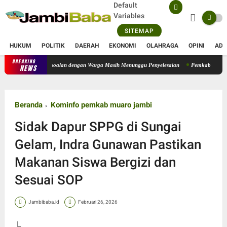
Default
Variables
SITEMAP
HUKUM
POLITIK
DAERAH
EKONOMI
OLAHRAGA
OPINI
ADV
BREAKING
Operasional PT SATU Diizinkan Berjalan, Sejumlah Persoalan deng
NEWS
Beranda
Kominfo pemkab muaro jambi
Sidak Dapur SPPG di Sungai
Gelam, Indra Gunawan Pastikan
Makanan Siswa Bergizi dan
Sesuai SOP
Jambibaba.id
Februari 26, 2026
L