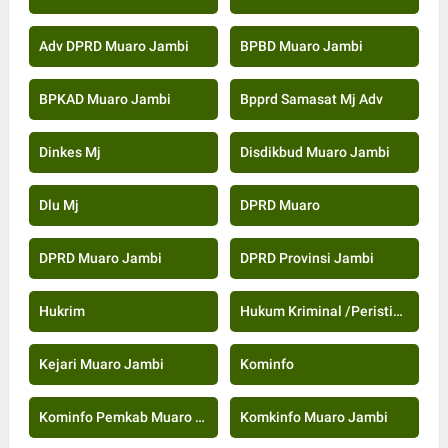
Adv DPRD Muaro Jambi
BPBD Muaro Jambi
BPKAD Muaro Jambi
Bpprd Samasat Mj Adv
Dinkes Mj
Disdikbud Muaro Jambi
Dlu Mj
DPRD Muaro
DPRD Muaro Jambi
DPRD Provinsi Jambi
Hukrim
Hukum Kriminal /Peristiwa
Kejari Muaro Jambi
Kominfo
Kominfo Pemkab Muaro Jambi
Komkinfo Muaro Jambi