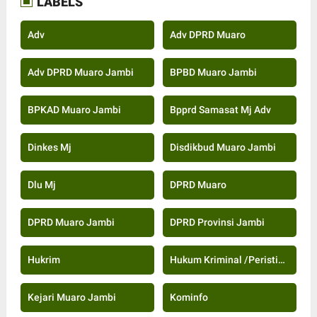
LABELS
Adv
Adv DPRD Muaro
Adv DPRD Muaro Jambi
BPBD Muaro Jambi
BPKAD Muaro Jambi
Bpprd Samasat Mj Adv
Dinkes Mj
Disdikbud Muaro Jambi
Dlu Mj
DPRD Muaro
DPRD Muaro Jambi
DPRD Provinsi Jambi
Hukrim
Hukum Kriminal /Peristiwa
Kejari Muaro Jambi
Kominfo