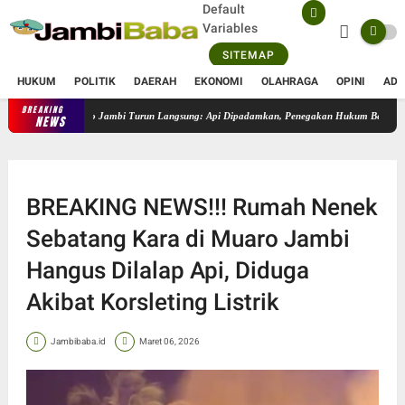
Default
Variables
SITEMAP
HUKUM
POLITIK
DAERAH
EKONOMI
OLAHRAGA
OPINI
ADV
BREAKING
, Kapolres Muaro Jambi Turun Langsung: Api Dipadamkan, Penegakan Hukum Berjalan
O
NEWS
BREAKING NEWS!!! Rumah Nenek
Sebatang Kara di Muaro Jambi
Hangus Dilalap Api, Diduga
Akibat Korsleting Listrik
Jambibaba.id
Maret 06, 2026