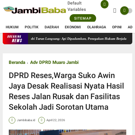
Default
Variables
SITEMAP
HUKUM
POLITIK
DAERAH
EKONOMI
OLAHRAGA
OPINI
ADV
BREAKING
Karhutla 50 Hektare di Sungai Gelam, Kapolres Muaro Jambi Turun Langs
NEWS
Beranda
Adv DPRD Muaro Jambi
DPRD Reses,Warga Suko Awin
Jaya Desak Realisasi Nyata Hasil
Reses Jalan Rusak dan Fasilitas
Sekolah Jadi Sorotan Utama
Jambibaba.id
April 22, 2026