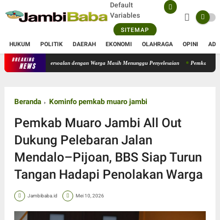
Default
Variables
SITEMAP
HUKUM
POLITIK
DAERAH
EKONOMI
OLAHRAGA
OPINI
ADV
BREAKING
n, Sejumlah Persoalan dengan Warga Masih Menunggu Penyelesaian
Pemkab Muaro Jambi 
NEWS
Beranda
Kominfo pemkab muaro jambi
Pemkab Muaro Jambi All Out
Dukung Pelebaran Jalan
Mendalo–Pijoan, BBS Siap Turun
Tangan Hadapi Penolakan Warga
Jambibaba.id
Mei 10, 2026