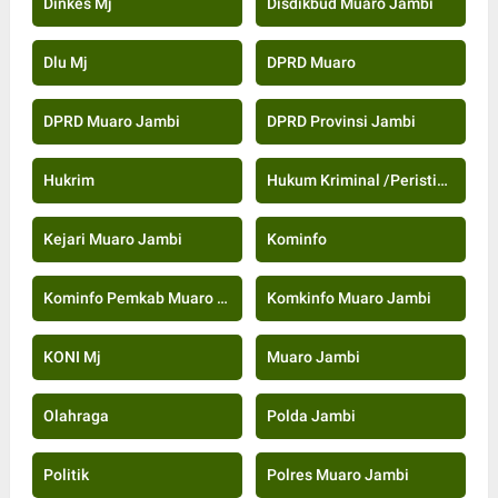
Dinkes Mj
Disdikbud Muaro Jambi
Dlu Mj
DPRD Muaro
DPRD Muaro Jambi
DPRD Provinsi Jambi
Hukrim
Hukum Kriminal /Peristiwa
Kejari Muaro Jambi
Kominfo
Kominfo Pemkab Muaro Jambi
Komkinfo Muaro Jambi
KONI Mj
Muaro Jambi
Olahraga
Polda Jambi
Politik
Polres Muaro Jambi