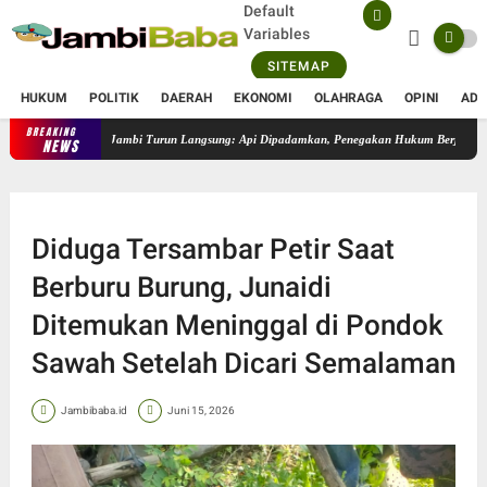
Default
Variables
SITEMAP
HUKUM
POLITIK
DAERAH
EKONOMI
OLAHRAGA
OPINI
ADV
BREAKING
Karhutla 50 Hektare di Sungai Gelam, Kapolres Muaro Jambi Turun L
NEWS
Diduga Tersambar Petir Saat
Berburu Burung, Junaidi
Ditemukan Meninggal di Pondok
Sawah Setelah Dicari Semalaman
Jambibaba.id
Juni 15, 2026