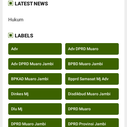
LATEST NEWS
Hukum
LABELS
Adv
Adv DPRD Muaro
Adv DPRD Muaro Jambi
BPBD Muaro Jambi
BPKAD Muaro Jambi
Bpprd Samasat Mj Adv
Dinkes Mj
Disdikbud Muaro Jambi
Dlu Mj
DPRD Muaro
DPRD Muaro Jambi
DPRD Provinsi Jambi