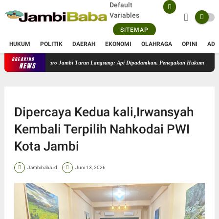
Default
Variables
SITEMAP
HUKUM
POLITIK
DAERAH
EKONOMI
OLAHRAGA
OPINI
ADV
BREAKING
lam, Kapolres Muaro Jambi Turun Langsung: Api Dipadamkan, Penegakan Hukum Berjalan
NEWS
Dipercaya Kedua kali,Irwansyah
Kembali Terpilih Nahkodai PWI
Kota Jambi
Jambibaba.id
Juni 13, 2026