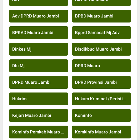
Adv DPRD Muaro Jambi
BPBD Muaro Jambi
BPKAD Muaro Jambi
Bpprd Samasat Mj Adv
Dinkes Mj
Disdikbud Muaro Jambi
Dlu Mj
DPRD Muaro
DPRD Muaro Jambi
DPRD Provinsi Jambi
Hukrim
Hukum Kriminal /Peristiwa
Kejari Muaro Jambi
Kominfo
Kominfo Pemkab Muaro Jambi
Komkinfo Muaro Jambi