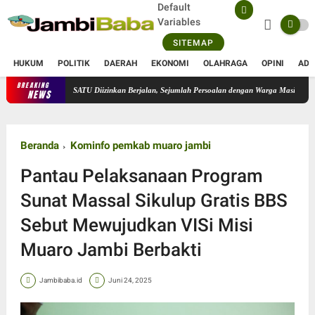
Default
Variables
SITEMAP
HUKUM
POLITIK
DAERAH
EKONOMI
OLAHRAGA
OPINI
ADV
BREAKING
erasional PT SATU Diizinkan Berjalan, Sejumlah Persoalan dengan Warga Masih Menunggu P
NEWS
Beranda
Kominfo pemkab muaro jambi
Pantau Pelaksanaan Program
Sunat Massal Sikulup Gratis BBS
Sebut Mewujudkan VISi Misi
Muaro Jambi Berbakti
Jambibaba.id
Juni 24, 2025