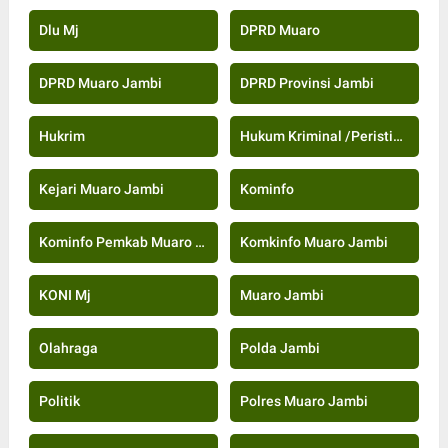
Dlu Mj
DPRD Muaro
DPRD Muaro Jambi
DPRD Provinsi Jambi
Hukrim
Hukum Kriminal /Peristiwa
Kejari Muaro Jambi
Kominfo
Kominfo Pemkab Muaro Jambi
Komkinfo Muaro Jambi
KONI Mj
Muaro Jambi
Olahraga
Polda Jambi
Politik
Polres Muaro Jambi