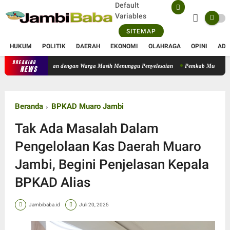
Default
Variables
SITEMAP
HUKUM
POLITIK
DAERAH
EKONOMI
OLAHRAGA
OPINI
ADV
BREAKING
Operasional PT SATU Diizinkan Berjalan, Sejumlah Persoalan dengan War
NEWS
Beranda
BPKAD Muaro Jambi
Tak Ada Masalah Dalam
Pengelolaan Kas Daerah Muaro
Jambi, Begini Penjelasan Kepala
BPKAD Alias
Jambibaba.id
Juli 20, 2025