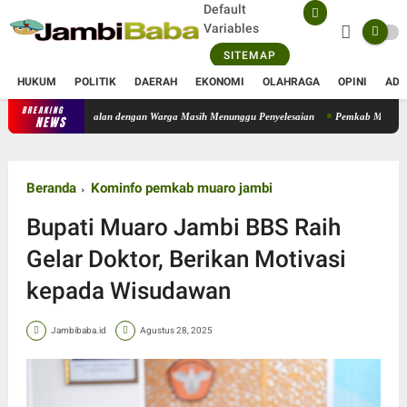
Default
Variables
SITEMAP
HUKUM
POLITIK
DAERAH
EKONOMI
OLAHRAGA
OPINI
ADV
BREAKING
Operasional PT SATU Diizinkan Berjalan, Sejumlah Persoalan dengan
NEWS
Beranda
Kominfo pemkab muaro jambi
Bupati Muaro Jambi BBS Raih
Gelar Doktor, Berikan Motivasi
kepada Wisudawan
Jambibaba.id
Agustus 28, 2025