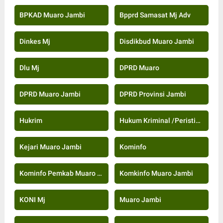
BPKAD Muaro Jambi
Bpprd Samasat Mj Adv
Dinkes Mj
Disdikbud Muaro Jambi
Dlu Mj
DPRD Muaro
DPRD Muaro Jambi
DPRD Provinsi Jambi
Hukrim
Hukum Kriminal /Peristiwa
Kejari Muaro Jambi
Kominfo
Kominfo Pemkab Muaro Jambi
Komkinfo Muaro Jambi
KONI Mj
Muaro Jambi