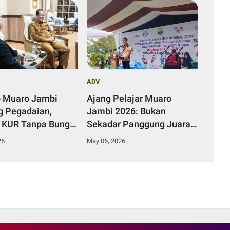
ADV
 Muaro Jambi
Ajang Pelajar Muaro
 Pegadaian,
Jambi 2026: Bukan
 KUR Tanpa Bunga
Sekadar Panggung Juara,
ekan Kemiskinan
Tapi Ujian Integritas
26
May 06, 2026