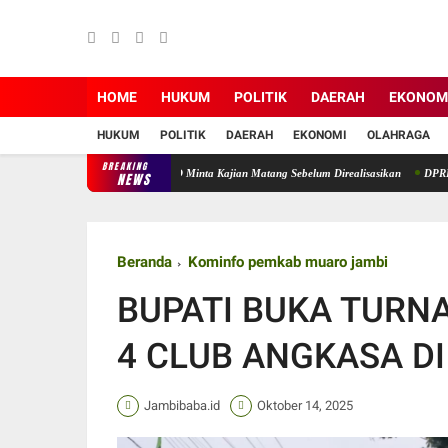
HOME
HUKUM
POLITIK
DAERAH
EKONOM
HUKUM
POLITIK
DAERAH
EKONOMI
OLAHRAGA
BREAKING
aro Jambi Disorot, DPRD Minta Kajian Matang Sebelum Direalisasikan
DPRD Muaro Jam
NEWS
Beranda
Kominfo pemkab muaro jambi
BUPATI BUKA TURNA
4 CLUB ANGKASA DI
Jambibaba.id
Oktober 14, 2025