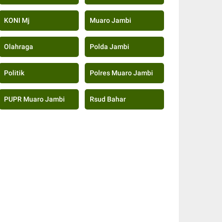
KONI Mj
Muaro Jambi
Olahraga
Polda Jambi
Politik
Polres Muaro Jambi
PUPR Muaro Jambi
Rsud Bahar