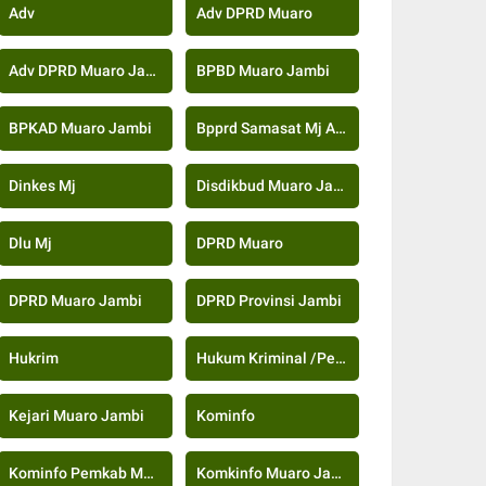
Adv
Adv DPRD Muaro
Adv DPRD Muaro Jambi
BPBD Muaro Jambi
BPKAD Muaro Jambi
Bpprd Samasat Mj Adv
Dinkes Mj
Disdikbud Muaro Jambi
Dlu Mj
DPRD Muaro
DPRD Muaro Jambi
DPRD Provinsi Jambi
Hukrim
Hukum Kriminal /Peristiwa
Kejari Muaro Jambi
Kominfo
Kominfo Pemkab Muaro Jambi
Komkinfo Muaro Jambi