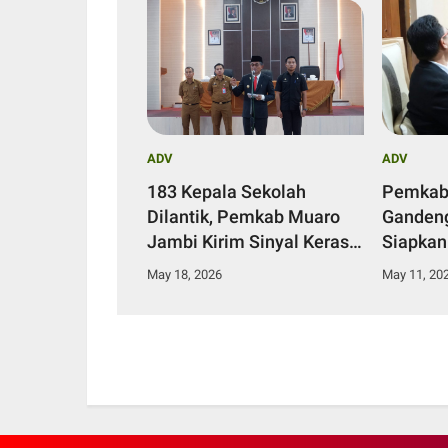
ADV
ADV
183 Kepala Sekolah
Pemkab
Dilantik, Pemkab Muaro
Gandeng
Jambi Kirim Sinyal Keras
Siapkan
Benahi Pendidikan
untuk T
May 18, 2026
May 11, 20