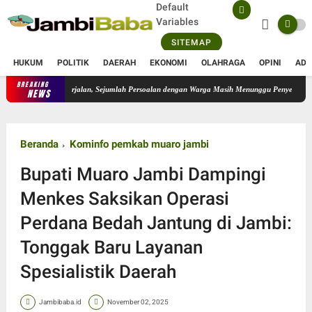
Default
Variables
SITEMAP
HUKUM
POLITIK
DAERAH
EKONOMI
OLAHRAGA
OPINI
ADV
BREAKING
iizinkan Berjalan, Sejumlah Persoalan dengan Warga Masih Menunggu Penyelesaian
Pem
NEWS
Beranda
Kominfo pemkab muaro jambi
Bupati Muaro Jambi Dampingi
Menkes Saksikan Operasi
Perdana Bedah Jantung di Jambi:
Tonggak Baru Layanan
Spesialistik Daerah
Jambibaba.id
November 02, 2025