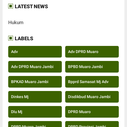
LATEST NEWS
Hukum
LABELS
Adv
Adv DPRD Muaro
Adv DPRD Muaro Jambi
BPBD Muaro Jambi
BPKAD Muaro Jambi
Bpprd Samasat Mj Adv
Dinkes Mj
Disdikbud Muaro Jambi
Dlu Mj
DPRD Muaro
DPRD Muaro Jambi
DPRD Provinsi Jambi