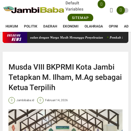
Default
Variables
SITEMAP
HUKUM
POLITIK
DAERAH
EKONOMI
OLAHRAGA
OPINI
ADV
BREAKING
Operasional PT SATU Diizinkan Berjalan, Sejumlah Persoalan dengan
NEWS
Musda VIII BKPRMI Kota Jambi
Tetapkan M. Ilham, M.Ag sebagai
Ketua Terpilih
Jambibaba.id
Februari 14, 2026