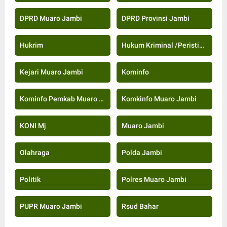
DPRD Muaro Jambi
DPRD Provinsi Jambi
Hukrim
Hukum Kriminal /Peristiwa
Kejari Muaro Jambi
Kominfo
Kominfo Pemkab Muaro Jambi
Komkinfo Muaro Jambi
KONI Mj
Muaro Jambi
Olahraga
Polda Jambi
Politik
Polres Muaro Jambi
PUPR Muaro Jambi
Rsud Bahar