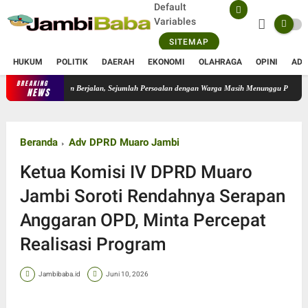
Default
Variables
SITEMAP
HUKUM
POLITIK
DAERAH
EKONOMI
OLAHRAGA
OPINI
ADV
BREAKING
TU Diizinkan Berjalan, Sejumlah Persoalan dengan Warga Masih Menunggu Penyelesaian
NEWS
Beranda
Adv DPRD Muaro Jambi
Ketua Komisi IV DPRD Muaro
Jambi Soroti Rendahnya Serapan
Anggaran OPD, Minta Percepat
Realisasi Program
Jambibaba.id
Juni 10, 2026